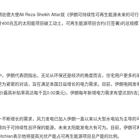
大使Ali Reza Sheikh Attar就《伊朗可持续性可再生能源未
400兆瓦的太阳能项目破工动土，可再生能源项目合约(已签署)的总规模
伊朗代表团指出，无论从环保还是经济的角度而言，住宅用户更多的采用可再
更为紧密的对话，旨在满足本国日益增长的电力需求。目前，伊朗电网发电
价最高补贴率高达每千瓦0.02美元)，伊朗每年新增电力需求有望达到5吉
断增长的需求，风力发电已加入伊朗一直以来以大型水电站为主导的可再生能
倾向于可持续性且环保的能源，未来太阳能发电大有可为。目前，伊朗可再
hitchian表示他将提高光伏产能占可再生能源项目总产能的比例。