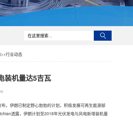
口
>>
行业动态
电装机量达5吉瓦
06
代表宣布，伊朗已制定野心勃勃的计划，积极发展可再生能源部
hian透露，伊朗计划至2018年光伏发电与风电新增装机量