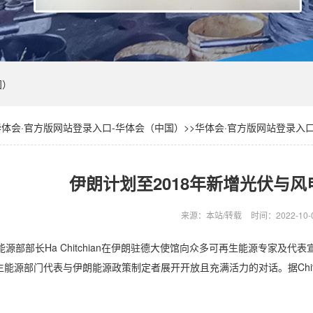
国）
华体会·官方版网站登录入口-华体会（中国）
>>
华体会·官方版网站登录入
伊朗计划至2018年新增光伏与风
来源：本站/转载
时间：2022-10-
源部部长Ha Chitchian在伊朗驻德大使馆向众多可再生能源专家及
能源部门代表与伊朗能源政策制定者展开开放且充满活力的对话。据Chitc