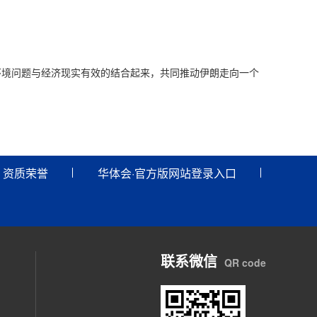
境问题与经济现实有效的结合起来，共同推动伊朗走向一个
资质荣誉
华体会·官方版网站登录入口
联系微信
QR code