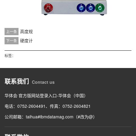
高度规
上一条
硬度计
下一条
标签：
联系我们
Contact us
华体会·官方版网站登录入口-华体会（中国）
电话：0752-2604491、传真：0752-2604821
公司邮箱：taihua#ibmdatamag.com（#改为@）