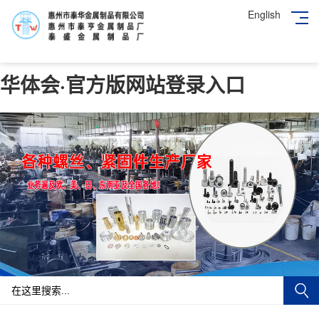
English
华体会·官方版网站登录入口